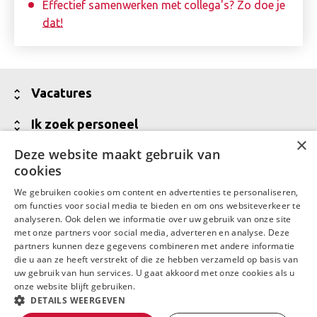
Effectief samenwerken met collega's? Zo doe je
dat!
Toon
Vacatures
minder
Alle vacatures
Toon
Ik zoek personeel
minder
×
Vakgebieden
Jouw partner voor werving van talent
Deze website maakt gebruik van
Toon
Over Daaf
cookies
minder
Meld een vacature aan
Wij zijn Daaf
Toon
Contact
We gebruiken cookies om content en advertenties te personaliseren,
Vraag een offerte aan
minder
Waar Daaf voor staat
om functies voor social media te bieden en om ons websiteverkeer te
Contactgegevens
LinkedIn
Facebook
analyseren. Ook delen we informatie over uw gebruik van onze site
Talent in backoffice en financiële administratie
MVO
met onze partners voor social media, adverteren en analyse. Deze
Contactgegevens Daaf Amersfoort
partners kunnen deze gegevens combineren met andere informatie
Werken bij Daaf
die u aan ze heeft verstrekt of die ze hebben verzameld op basis van
uw gebruik van hun services. U gaat akkoord met onze cookies als u
Ons team
Copyright 2026
onze website blijft gebruiken.
DETAILS WEERGEVEN
Downloads
Algemene voorwaarden
Privacy statement