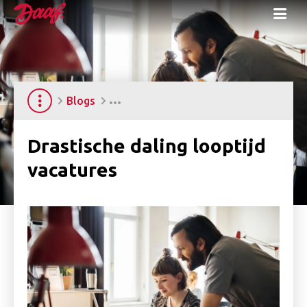
Me
Blogs
Drastische daling looptijd
vacatures