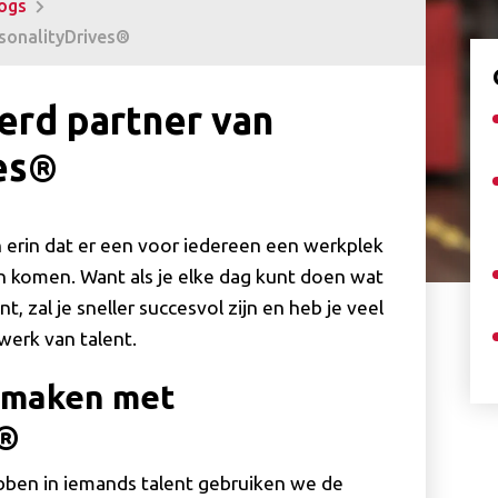
ogs
rsonalityDrives®
erd partner van
es®
n erin dat er een voor iedereen een werkplek
kan komen. Want als je elke dag kunt doen wat
t, zal je sneller succesvol zijn en heb je veel
werk van talent.
k maken met
s®
bben in iemands talent gebruiken we de