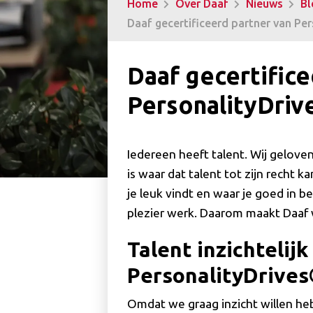
Home
Over Daaf
Nieuws
Bl
Daaf gecertificeerd partner van Pe
Daaf gecertifice
PersonalityDriv
Iedereen heeft talent. Wij gelove
is waar dat talent tot zijn recht 
je leuk vindt en waar je goed in ben
plezier werk. Daarom maakt Daaf 
Talent inzichtelij
PersonalityDrive
Omdat we graag inzicht willen he