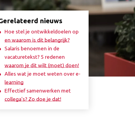
Gerelateerd nieuws
Hoe stel je ontwikkeldoelen op
en waarom is dit belangrijk?
Salaris benoemen in de
vacaturetekst? 5 redenen
waarom je dit wilt (moet) doen!
Alles wat je moet weten over e-
learning
Effectief samenwerken met
collega's? Zo doe je dat!