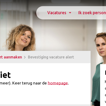
Vacatures
Ik zoek person
ert aanmaken
Bevestiging vacature alert
iet
(meer). Keer terug naar de
homepage
.