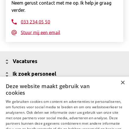
Neem gerust contact met me op. Ik help je graag
verder.
033 234 05 50
Stuur mij een email
Toon
Vacatures
minder
Alle vacatures
Toon
Ik zoek personeel
×
minder
Vakgebieden
Jouw partner voor werving van talent
Deze website maakt gebruik van
Toon
Over Daaf
cookies
minder
Meld een vacature aan
Wij zijn Daaf
Toon
Contact
We gebruiken cookies om content en advertenties te personaliseren,
Vraag een offerte aan
minder
Waar Daaf voor staat
om functies voor social media te bieden en om ons websiteverkeer te
Contactgegevens
LinkedIn
Facebook
analyseren. Ook delen we informatie over uw gebruik van onze site
Talent in backoffice en financiële administratie
MVO
met onze partners voor social media, adverteren en analyse. Deze
Contactgegevens Daaf Amersfoort
partners kunnen deze gegevens combineren met andere informatie
Werken bij Daaf
die u aan ze heeft verstrekt of die ze hebben verzameld op basis van