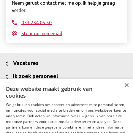
Neem gerust contact met me op. Ik help je graag
verder.
033 234 05 50
Stuur mij een email
Toon
Vacatures
minder
Alle vacatures
Toon
Ik zoek personeel
×
minder
Vakgebieden
Jouw partner voor werving van talent
Deze website maakt gebruik van
Toon
Over Daaf
cookies
minder
Meld een vacature aan
Wij zijn Daaf
Toon
Contact
We gebruiken cookies om content en advertenties te personaliseren,
Vraag een offerte aan
minder
Waar Daaf voor staat
om functies voor social media te bieden en om ons websiteverkeer te
Contactgegevens
LinkedIn
Facebook
analyseren. Ook delen we informatie over uw gebruik van onze site
Talent in backoffice en financiële administratie
MVO
met onze partners voor social media, adverteren en analyse. Deze
Contactgegevens Daaf Amersfoort
partners kunnen deze gegevens combineren met andere informatie
Werken bij Daaf
die u aan ze heeft verstrekt of die ze hebben verzameld op basis van