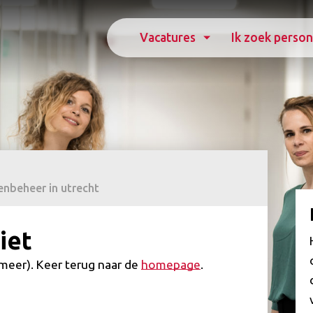
Vacatures
Ik zoek person
enbeheer in utrecht
iet
(meer). Keer terug naar de
homepage
.