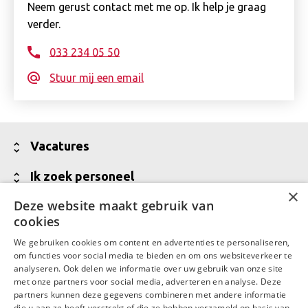
Neem gerust contact met me op. Ik help je graag
verder.
033 234 05 50
Stuur mij een email
Toon
Vacatures
minder
Alle vacatures
Toon
Ik zoek personeel
×
minder
Vakgebieden
Jouw partner voor werving van talent
Deze website maakt gebruik van
Toon
Over Daaf
cookies
minder
Meld een vacature aan
Wij zijn Daaf
Toon
Contact
We gebruiken cookies om content en advertenties te personaliseren,
Vraag een offerte aan
minder
Waar Daaf voor staat
om functies voor social media te bieden en om ons websiteverkeer te
Contactgegevens
LinkedIn
Facebook
analyseren. Ook delen we informatie over uw gebruik van onze site
Talent in backoffice en financiële administratie
MVO
met onze partners voor social media, adverteren en analyse. Deze
Contactgegevens Daaf Amersfoort
partners kunnen deze gegevens combineren met andere informatie
Werken bij Daaf
die u aan ze heeft verstrekt of die ze hebben verzameld op basis van