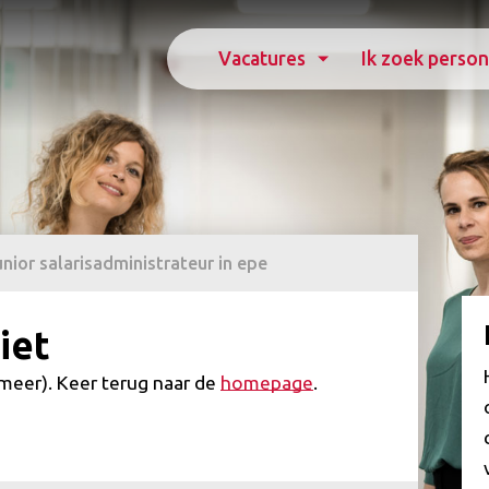
Vacatures
Ik zoek person
unior salarisadministrateur in epe
iet
(meer). Keer terug naar de
homepage
.