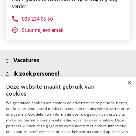
verder.
033 234 05 50
Stuur mij een email
Toon
Vacatures
minder
Alle vacatures
Toon
Ik zoek personeel
×
minder
Vakgebieden
Jouw partner voor werving van talent
Deze website maakt gebruik van
Toon
Over Daaf
cookies
minder
Meld een vacature aan
Wij zijn Daaf
Toon
Contact
We gebruiken cookies om content en advertenties te personaliseren,
Vraag een offerte aan
minder
Waar Daaf voor staat
om functies voor social media te bieden en om ons websiteverkeer te
Contactgegevens
LinkedIn
Facebook
analyseren. Ook delen we informatie over uw gebruik van onze site
Talent in backoffice en financiële administratie
MVO
met onze partners voor social media, adverteren en analyse. Deze
Contactgegevens Daaf Amersfoort
partners kunnen deze gegevens combineren met andere informatie
Werken bij Daaf
die u aan ze heeft verstrekt of die ze hebben verzameld op basis van