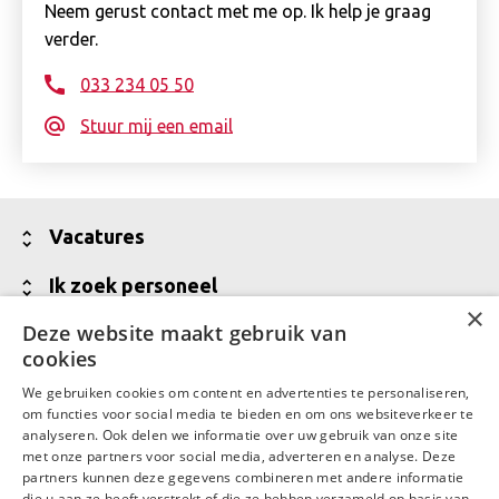
Neem gerust contact met me op. Ik help je graag
verder.
033 234 05 50
Stuur mij een email
Toon
Vacatures
minder
Alle vacatures
Toon
Ik zoek personeel
×
minder
Vakgebieden
Jouw partner voor werving van talent
Deze website maakt gebruik van
Toon
Over Daaf
cookies
minder
Meld een vacature aan
Wij zijn Daaf
Toon
Contact
We gebruiken cookies om content en advertenties te personaliseren,
Vraag een offerte aan
minder
Waar Daaf voor staat
om functies voor social media te bieden en om ons websiteverkeer te
Contactgegevens
LinkedIn
Facebook
analyseren. Ook delen we informatie over uw gebruik van onze site
Talent in backoffice en financiële administratie
MVO
met onze partners voor social media, adverteren en analyse. Deze
Contactgegevens Daaf Amersfoort
partners kunnen deze gegevens combineren met andere informatie
Werken bij Daaf
die u aan ze heeft verstrekt of die ze hebben verzameld op basis van