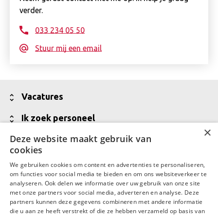
verder.
033 234 05 50
Stuur mij een email
Toon
Vacatures
minder
Alle vacatures
Toon
Ik zoek personeel
×
minder
Vakgebieden
Jouw partner voor werving van talent
Deze website maakt gebruik van
Toon
Over Daaf
cookies
minder
Meld een vacature aan
Wij zijn Daaf
Toon
Contact
We gebruiken cookies om content en advertenties te personaliseren,
Vraag een offerte aan
minder
Waar Daaf voor staat
om functies voor social media te bieden en om ons websiteverkeer te
Contactgegevens
LinkedIn
Facebook
analyseren. Ook delen we informatie over uw gebruik van onze site
Talent in backoffice en financiële administratie
MVO
met onze partners voor social media, adverteren en analyse. Deze
Contactgegevens Daaf Amersfoort
partners kunnen deze gegevens combineren met andere informatie
Werken bij Daaf
die u aan ze heeft verstrekt of die ze hebben verzameld op basis van