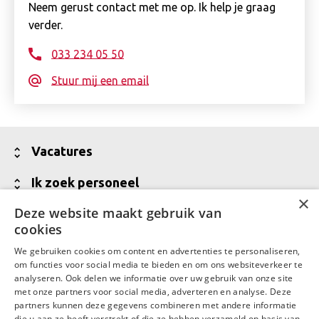
Neem gerust contact met me op. Ik help je graag
verder.
033 234 05 50
Stuur mij een email
Toon
Vacatures
minder
Alle vacatures
Toon
Ik zoek personeel
×
minder
Vakgebieden
Jouw partner voor werving van talent
Deze website maakt gebruik van
Toon
Over Daaf
cookies
minder
Meld een vacature aan
Wij zijn Daaf
Toon
Contact
We gebruiken cookies om content en advertenties te personaliseren,
Vraag een offerte aan
minder
Waar Daaf voor staat
om functies voor social media te bieden en om ons websiteverkeer te
Contactgegevens
LinkedIn
Facebook
analyseren. Ook delen we informatie over uw gebruik van onze site
Talent in backoffice en financiële administratie
MVO
met onze partners voor social media, adverteren en analyse. Deze
Contactgegevens Daaf Amersfoort
partners kunnen deze gegevens combineren met andere informatie
Werken bij Daaf
die u aan ze heeft verstrekt of die ze hebben verzameld op basis van