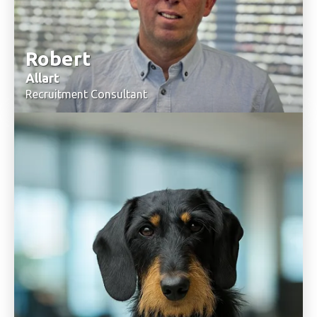
Robert
Allart
Recruitment Consultant
06-22425055
Stuur mij een email