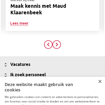
Werken bij Daaf
Maak kennis met Maud
Klaarenbeek
Lees meer
Prev
Next
Toon
Vacatures
minder
Alle vacatures
Toon
Ik zoek personeel
×
minder
Vakgebieden
Jouw partner voor werving van talent
Deze website maakt gebruik van
Toon
Over Daaf
cookies
minder
Meld een vacature aan
Wij zijn Daaf
Toon
Contact
We gebruiken cookies om content en advertenties te personaliseren,
Vraag een offerte aan
minder
om functies voor social media te bieden en om ons websiteverkeer te
Waar Daaf voor staat
Contactgegevens