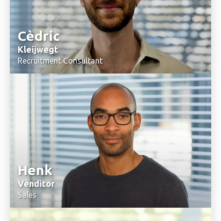
Cèdric
Kleijwegt
Recruitment Consultant
06-12358101
Stuur mij een email
Henk
Venditor
Sales
033-2340550