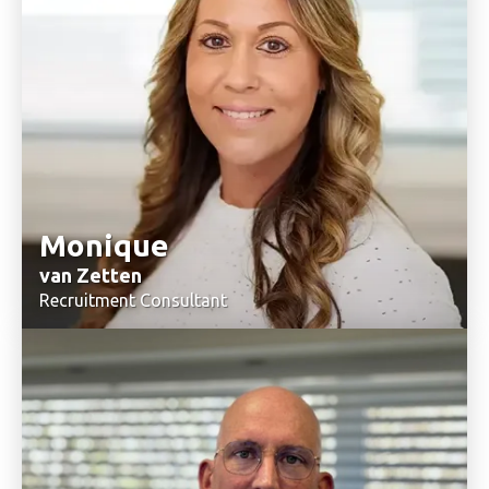
Monique
van Zetten
Recruitment Consultant
+31(0)6 57 45 84 48
Stuur mij een email